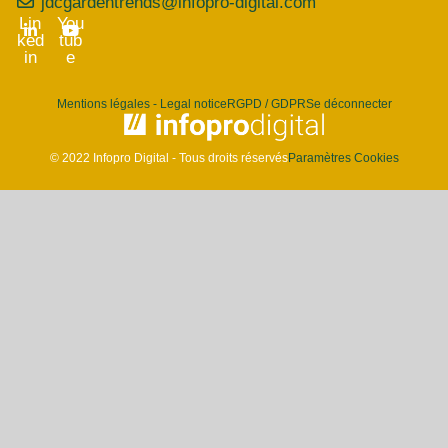
jdcgardentrends@infopro-digital.com
Lin
You
ked
tub
in
e
Mentions légales - Legal notice
RGPD / GDPR
Se déconnecter
© 2022 Infopro Digital - Tous droits réservés
Paramètres Cookies