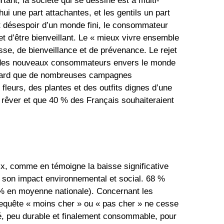
rtant, la société qui se dessine est à multi-
ui une part attachantes, et les gentils un part
et désespoir d’un monde fini, le consommateur
 et d’être bienveillant. Le « mieux vivre ensemble
sse, de bienveillance et de prévenance. Le rejet
time des nouveaux consommateurs envers le monde
 hasard que de nombreuses campagnes
fleurs, des plantes et des outfits dignes d’une
 rêver et que 40 % des Français souhaiteraient
x, comme en témoigne la baisse significative
r son impact environnemental et social. 68 %
0 % en moyenne nationale). Concernant les
requête « moins cher » ou « pas cher » ne cesse
é, peu durable et finalement consommable, pour