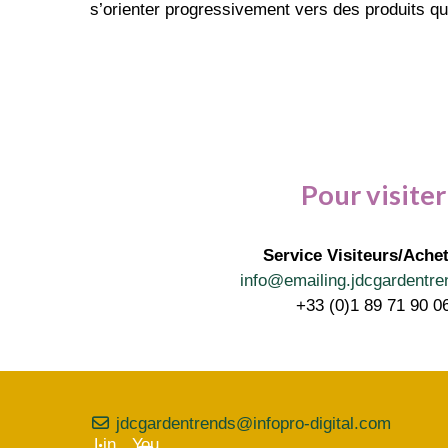
s’orienter progressivement vers des produits qui
Pour visiter
Service Visiteurs/Ache
info@emailing.jdcgardentr
+33 (0)1 89 71 90 0
jdcgardentrends@infopro-digital.com
Lin
You