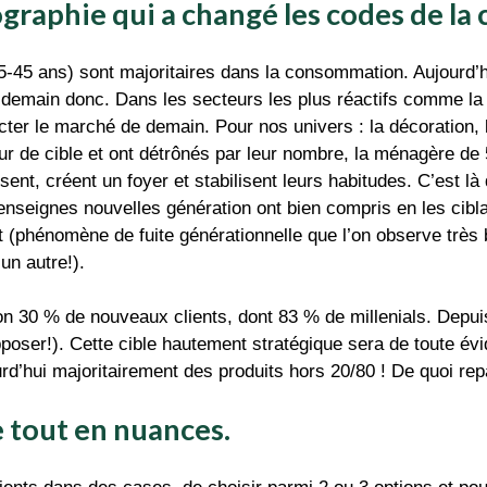
graphie qui a changé les codes de l
25-45 ans) sont majoritaires dans la consommation. Aujourd’h
 demain donc. Dans les secteurs les plus réactifs comme l
ter le marché de demain. Pour nos univers : la décoration, le
oeur de cible et ont détrônés par leur nombre, la ménagère de
nt, créent un foyer et stabilisent leurs habitudes. C’est là q
nseignes nouvelles génération ont bien compris en les ciblan
 (phénomène de fuite générationnelle que l’on observe très 
 un autre!).
on 30 % de nouveaux clients, dont 83 % de millenials. Depui
upposer!). Cette cible hautement stratégique sera de toute év
urd’hui majoritairement des produits hors 20/80 ! De quoi re
 tout en nuances.