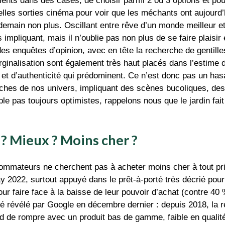
clients dans des cases, de choisir parmi 2 ou 3 options et pou
velles sorties cinéma pour voir que les méchants ont aujourd’h
demain non plus. Oscillant entre rêve d’un monde meilleur 
impliquant, mais il n’oublie pas non plus de se faire plaisir
es enquêtes d’opinion, avec en tête la recherche de gentille
la marginalisation sont également très haut placés dans l’es
s et d’authenticité qui prédominent. Ce n’est donc pas un
roches de nos univers, impliquant des scènes bucoliques, des 
 pas toujours optimistes, rappelons nous que le jardin fait
 ? Mieux ? Moins cher ?
sommateurs ne cherchent pas à acheter moins cher à tout pri
y 2022, surtout appuyé dans le prêt-à-porté très décrié pou
our faire face à la baisse de leur pouvoir d’achat (contre 4
té révélé par Google en décembre dernier : depuis 2018, la 
d de rompre avec un produit bas de gamme, faible en qualit