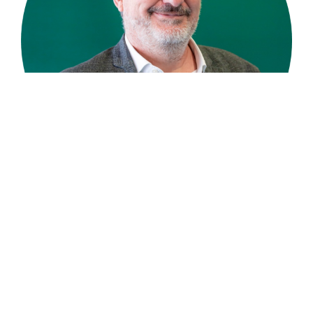
Jean-Luc Garnier
Directeur du salon
jean-luc.garnier@infopro-digital.com